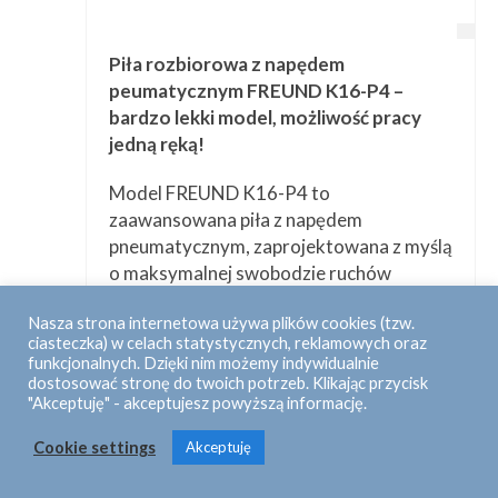
Piła rozbiorowa z napędem
peumatycznym FREUND K16-P4 –
bardzo lekki model, możliwość pracy
jedną ręką!
Model FREUND K16-P4 to
zaawansowana piła z napędem
pneumatycznym, zaprojektowana z myślą
o maksymalnej swobodzie ruchów
operatora. Dzięki unikalnej kombinacji
Nasza strona internetowa używa plików cookies (tzw.
niskiej masy i wysokiej mocy napędu
ciasteczka) w celach statystycznych, reklamowych oraz
pneumatycznego, urządzenie to
funkcjonalnych. Dzięki nim możemy indywidualnie
doskonale sprawdza się tam, gdzie liczy
dostosować stronę do twoich potrzeb. Klikając przycisk
"Akceptuję" - akceptujesz powyższą informację.
się zręczność, szybkość i precyzja cięcia
drobniejszych elementów.
Cookie settings
Akceptuję
Więcej informacji