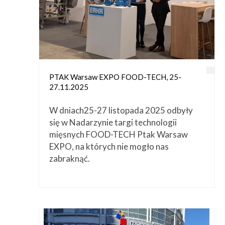
Przetwórstwo
▼
Narzędzia
▼
Informacje
▼
Kontakt
PTAK Warsaw EXPO FOOD-TECH, 25-
27.11.2025
W dniach25-27 listopada 2025 odbyły
się w Nadarzynie targi technologii
mięsnych FOOD-TECH Ptak Warsaw
EXPO, na których nie mogło nas
zabraknąć.