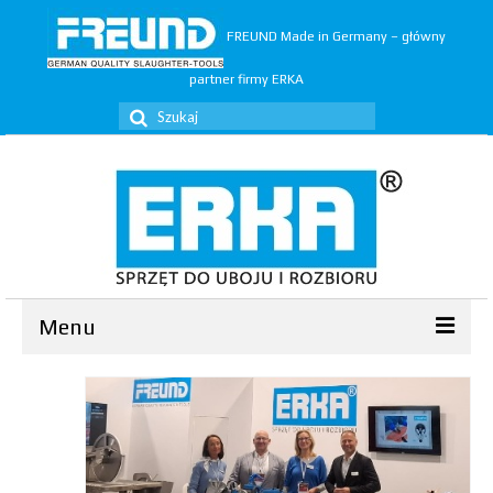
FREUND Made in Germany – główny
partner firmy ERKA
Szuklaj
w:
Menu
Ubój
▼
Rozbiór
▼
Trymery
▼