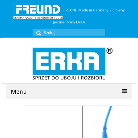
FREUND Made in Germany – główny
partner firmy ERKA
Szuklaj
w:
Menu
Ubój
▼
Rozbiór
▼
Trymery
▼