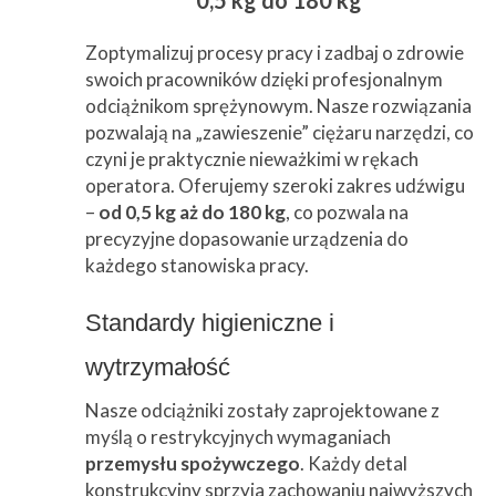
0,5 kg do 180 kg
Zoptymalizuj procesy pracy i zadbaj o zdrowie
swoich pracowników dzięki profesjonalnym
odciążnikom sprężynowym. Nasze rozwiązania
pozwalają na „zawieszenie” ciężaru narzędzi, co
czyni je praktycznie nieważkimi w rękach
operatora. Oferujemy szeroki zakres udźwigu
–
od 0,5 kg aż do 180 kg
, co pozwala na
precyzyjne dopasowanie urządzenia do
każdego stanowiska pracy.
Standardy higieniczne i
wytrzymałość
Nasze odciążniki zostały zaprojektowane z
myślą o restrykcyjnych wymaganiach
przemysłu spożywczego
. Każdy detal
konstrukcyjny sprzyja zachowaniu najwyższych