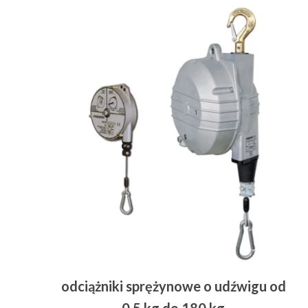
Przetwórstwo
▼
Narzędzia
▼
Informacje
▼
Kontakt
odciążniki sprężynowe o udźwigu od