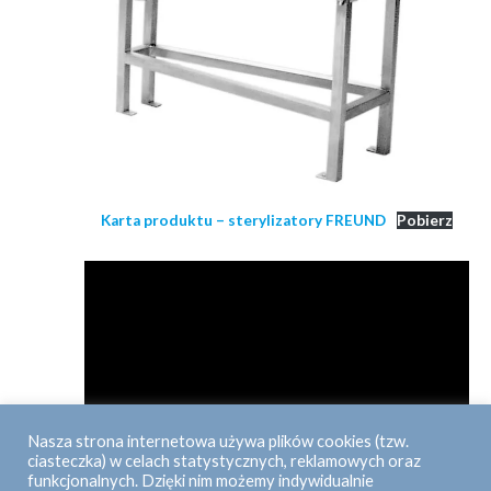
Karta produktu – sterylizatory FREUND
Pobierz
Nasza strona internetowa używa plików cookies (tzw.
ciasteczka) w celach statystycznych, reklamowych oraz
funkcjonalnych. Dzięki nim możemy indywidualnie