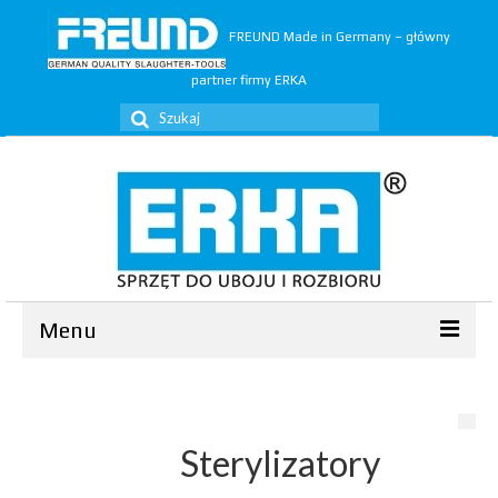
FREUND Made in Germany – główny
partner firmy ERKA
Szuklaj
w:
Menu
Ubój
▼
Rozbiór
▼
Sterylizatory
Trymery
▼