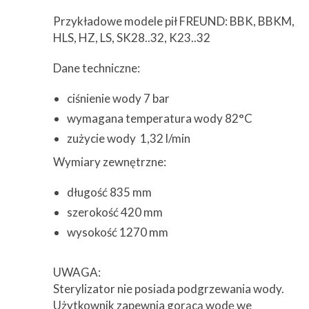
Przykładowe modele pił FREUND: BBK, BBKM,
HLS, HZ, LS, SK28..32, K23..32
Dane techniczne:
ciśnienie wody 7 bar
wymagana temperatura wody 82°C
zużycie wody 1,32 l/min
Wymiary zewnętrzne:
długość 835 mm
szerokość 420 mm
wysokość 1270 mm
UWAGA:
Sterylizator nie posiada podgrzewania wody.
Użytkownik zapewnia gorącą wodę we