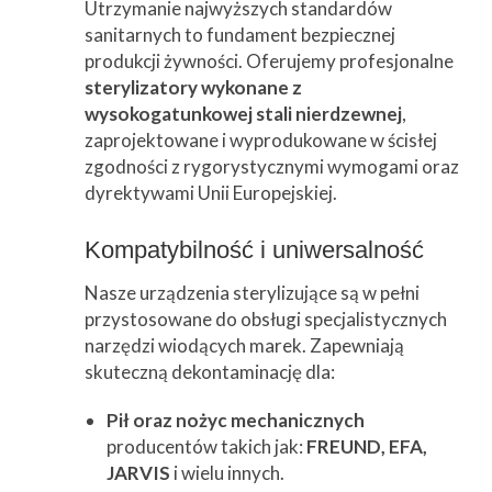
Utrzymanie najwyższych standardów
Przetwórstwo
▼
sanitarnych to fundament bezpiecznej
produkcji żywności. Oferujemy profesjonalne
Narzędzia
▼
sterylizatory wykonane z
wysokogatunkowej stali nierdzewnej
,
Informacje
▼
zaprojektowane i wyprodukowane w ścisłej
Kontakt
zgodności z rygorystycznymi wymogami oraz
dyrektywami Unii Europejskiej.
Kompatybilność i uniwersalność
Nasze urządzenia sterylizujące są w pełni
przystosowane do obsługi specjalistycznych
narzędzi wiodących marek. Zapewniają
skuteczną dekontaminację dla:
Pił oraz nożyc mechanicznych
producentów takich jak:
FREUND, EFA,
JARVIS
i wielu innych.