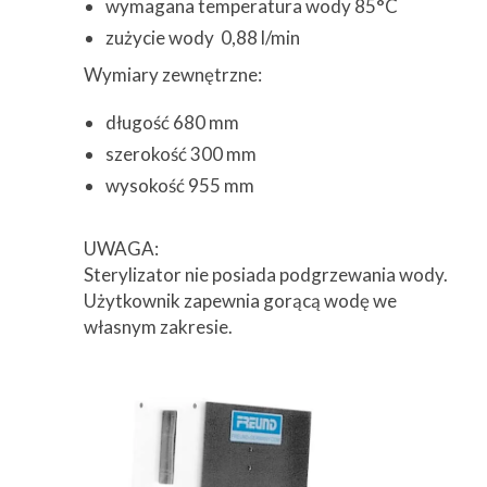
wymagana temperatura wody 85°C
zużycie wody 0,88 l/min
Wymiary zewnętrzne:
długość 680 mm
szerokość 300 mm
wysokość 955 mm
UWAGA:
Sterylizator nie posiada podgrzewania wody.
Użytkownik zapewnia gorącą wodę we
własnym zakresie.