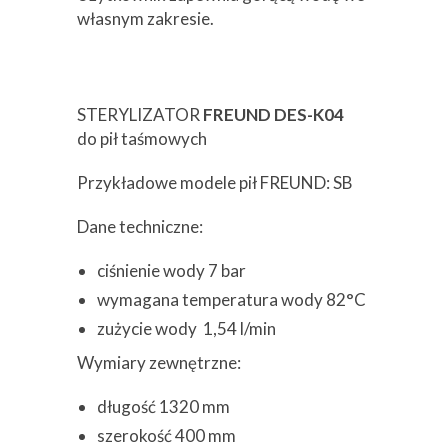
własnym zakresie.
STERYLIZATOR
FREUND DES-K04
do pił taśmowych
Przykładowe modele pił FREUND: SB
Dane techniczne:
ciśnienie wody 7 bar
wymagana temperatura wody 82°C
zużycie wody 1,54 l/min
Wymiary zewnętrzne:
długość 1320 mm
szerokość 400 mm