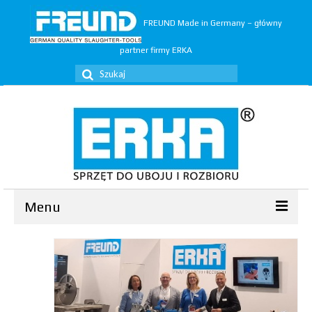
FREUND Made in Germany – główny
partner firmy ERKA
Szuklaj
w:
Menu
Ubój
▼
Rozbiór
▼
Trymery
▼