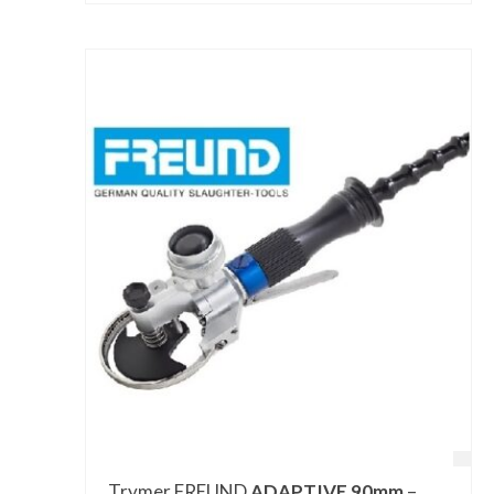
Trymer FREUND
ADAPTIVE 90mm
–