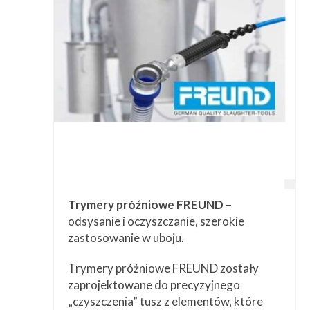
Przetwórstwo
▼
Narzędzia
▼
Informacje
▼
Kontakt
Trymery próźniowe FREUND
–
odsysanie i oczyszczanie, szerokie
zastosowanie w uboju.
Trymery próżniowe FREUND zostały
zaprojektowane do precyzyjnego
„czyszczenia” tusz z elementów, które