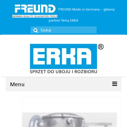
FREUND Made in Germany – główny
partner firmy ERKA
Szuklaj
w:
Menu
Ubój
▼
Rozbiór
▼
Trymery
▼