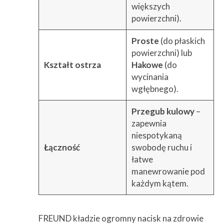
większych
powierzchni).
Proste
(do płaskich
powierzchni) lub
Kształt ostrza
Hakowe
(do
wycinania
wgłębnego).
Przegub kulowy
–
zapewnia
niespotykaną
Łączność
swobodę ruchu i
łatwe
manewrowanie pod
każdym kątem.
FREUND kładzie ogromny nacisk na zdrowie