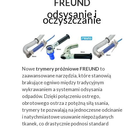
FREUND
Przetwórstwo
▼
odsysanie i
oczyszczanie
Narzędzia
▼
Informacje
▼
Kontakt
Nowe
trymery próżniowe FREUND
to
zaawansowane narzędzia, które stanowią
brakujące ogniwo między tradycyjnym
wykrawaniem a systemami odsysania
odpadów. Dzięki połączeniu ostrego,
obrotowego ostrza z potężną siłą ssania,
trymery te pozwalają na jednoczesne odcinanie
i natychmiastowe usuwanie niepożądanych
tkanek, co drastycznie podnosi standard