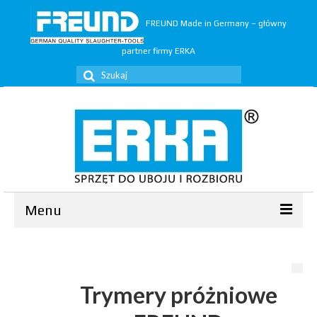
FREUND Made in Germany – główny
partner firmy ERKA
Szuklaj
w:
Menu
Ubój
▼
Rozbiór
▼
Trymery próżniowe
Trymery
▼