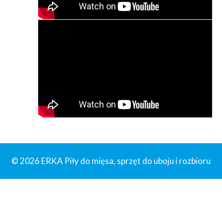
© 2026 ERKA Piły do mięsa, sprzęt do uboju i rozbioru