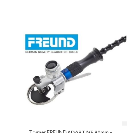
Trymer FREUND
ADAPTIVE 90mm
–