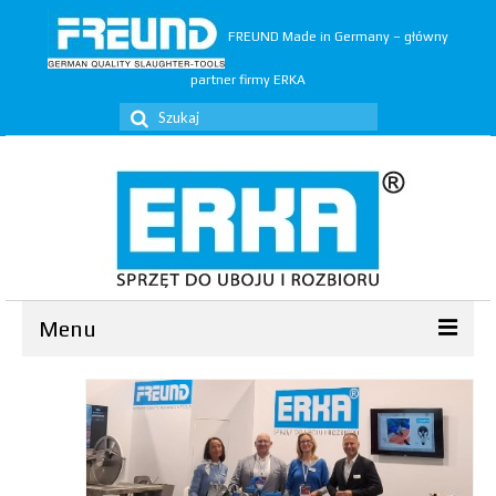
FREUND Made in Germany – główny
partner firmy ERKA
Szuklaj
w:
Menu
Ubój
▼
Rozbiór
▼
Trymery
▼