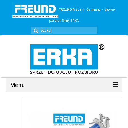
FREUND Made in Germany – główny
partner firmy ERKA
Szuklaj
w:
Menu
Ubój
▼
Rozbiór
▼
Trymery
▼