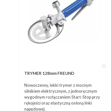
Przetwórstwo
▼
Narzędzia
▼
Informacje
▼
Kontakt
TRYMER 128mm FREUND
Nowoczesny, lekki trymer z mocnym
silnikiem elektrycznym, z jednoręcznym
wygodnym rozłączaniem Start-Stop przy
rękojeści oraz elastyczną osłoną linki
napędowej.