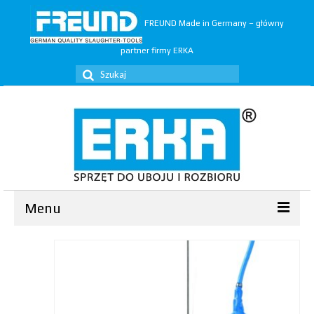
FREUND Made in Germany – główny
partner firmy ERKA
Szuklaj
w:
Menu
Ubój
▼
Rozbiór
▼
Trymery
▼