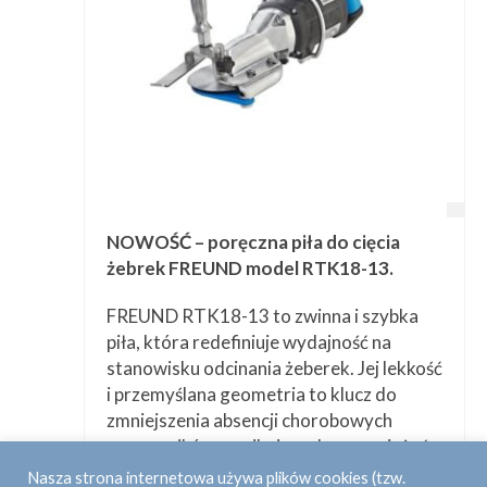
NOWOŚĆ – poręczna piła do cięcia
żebrek FREUND model RTK18-13.
FREUND RTK18-13 to zwinna i szybka
piła, która redefiniuje wydajność na
stanowisku odcinania żeberek. Jej lekkość
i przemyślana geometria to klucz do
zmniejszenia absencji chorobowych
pracowników wynikających z przeciążeń.
Nasza strona internetowa używa plików cookies (tzw.