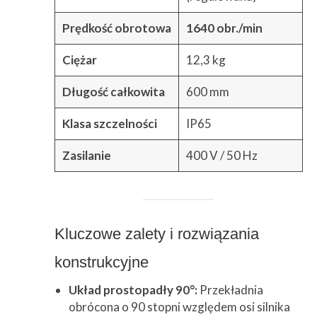
Prędkość obrotowa
1640 obr./min
Ciężar
12,3 kg
Długość całkowita
600 mm
Klasa szczelności
IP65
Zasilanie
400 V / 50 Hz
Kluczowe zalety i rozwiązania
konstrukcyjne
Układ prostopadły 90°:
Przekładnia
obrócona o 90 stopni względem osi silnika