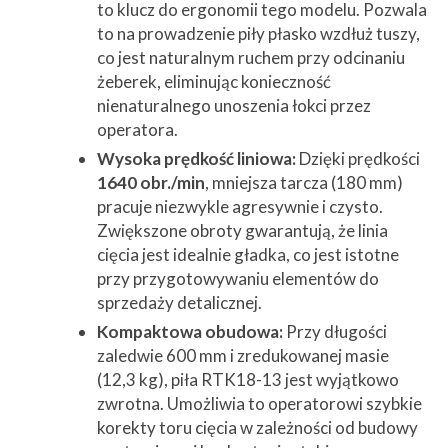
to klucz do ergonomii tego modelu. Pozwala
to na prowadzenie piły płasko wzdłuż tuszy,
co jest naturalnym ruchem przy odcinaniu
żeberek, eliminując konieczność
nienaturalnego unoszenia łokci przez
operatora.
Wysoka prędkość liniowa:
Dzięki prędkości
1640 obr./min
, mniejsza tarcza (180 mm)
pracuje niezwykle agresywnie i czysto.
Zwiększone obroty gwarantują, że linia
cięcia jest idealnie gładka, co jest istotne
przy przygotowywaniu elementów do
sprzedaży detalicznej.
Kompaktowa obudowa:
Przy długości
zaledwie 600 mm i zredukowanej masie
(12,3 kg), piła RTK18-13 jest wyjątkowo
zwrotna. Umożliwia to operatorowi szybkie
korekty toru cięcia w zależności od budowy