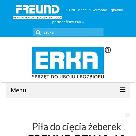
FREUND Made in Germany – główny
partner firmy ERKA
Szuklaj
w:
Menu
Ubój
▼
Rozbiór
▼
Piła do cięcia żeberek
Trymery
▼