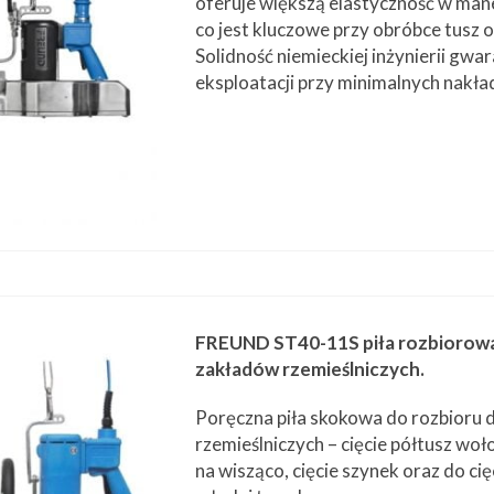
oferuje większą elastyczność w ma
co jest kluczowe przy obróbce tusz o
Solidność niemieckiej inżynierii gwar
eksploatacji przy minimalnych nakła
FREUND ST40-11S piła rozbiorowa
zakładów rzemieślniczych.
Poręczna piła skokowa do rozbioru 
rzemieślniczych – cięcie półtusz woł
na wisząco, cięcie szynek oraz do cięc