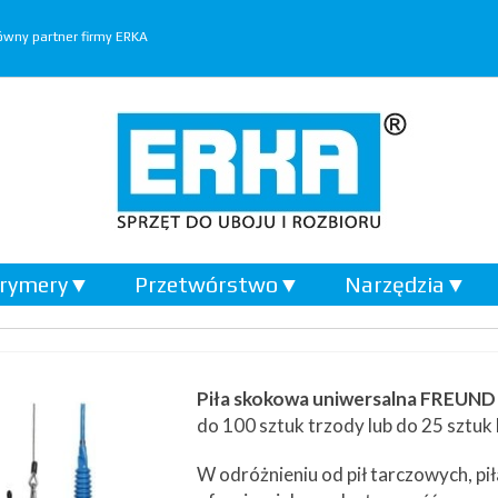
wny partner firmy ERKA
rymery
▼
Przetwórstwo
▼
Narzędzia
▼
Piła skokowa uniwersalna FREUND
do 100 sztuk trzody lub do 25 sztuk 
W odróżnieniu od pił tarczowych, p