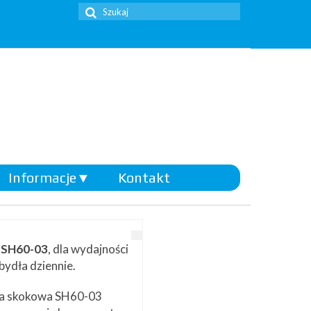
Szuklaj
w:
Informacje
▼
Kontakt
 SH60-03
, dla wydajności
bydła dziennie.
iła skokowa SH60-03