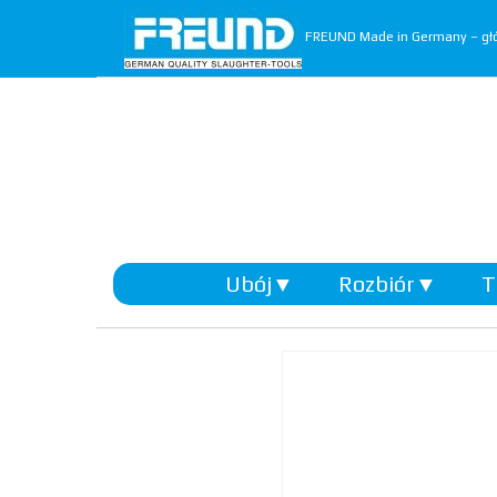
FREUND Made in Germany – głó
Ubój
▼
Rozbiór
▼
T