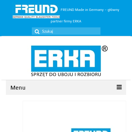
FREUND Made in Germany – główny
partner firmy ERKA
Szuklaj
w:
Menu
Ubój
▼
Rozbiór
▼
Trymery
▼