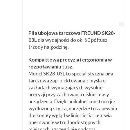
Piła ubojowa tarczowa FREUND SK28-
03L
dla wydajności do ok. 50 półtusz
trzody na godzinę.
Kompaktowa precyzja i ergonomia w
rozpoławianiu tusz.
Model SK28-03L to specjalistyczna piła
tarczowa zaprojektowana z myślą o
zakładach wymagających wysokiej
precyzji przy zachowaniu niskiej masy
urządzenia. Dzięki unikalnej konstrukcji z
wydłużoną szyjką, narzędzie to zapewnia
doskonały wgląd w linię cięcia i ułatwia
operowanie w trudnodostępnych
miejscach, szczególnie podczas