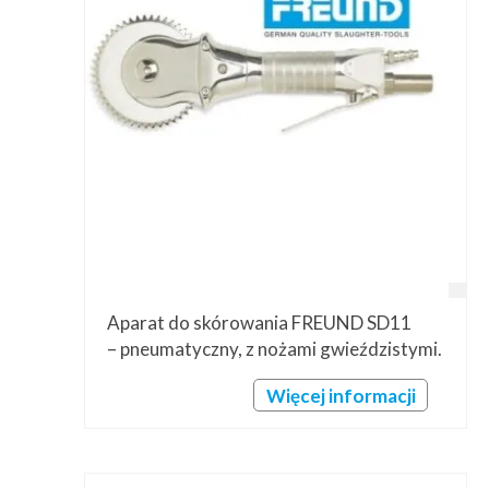
Przetwórstwo
▼
Narzędzia
▼
Informacje
▼
Kontakt
Aparat do skórowania FREUND SD11
– pneumatyczny, z nożami gwieździstymi.
Więcej informacji