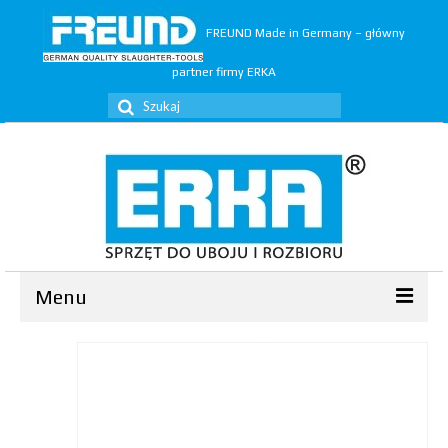
FREUND Made in Germany – główny
partner firmy ERKA
Szuklaj
w:
Menu
Ubój
▼
Rozbiór
▼
Trymery
▼