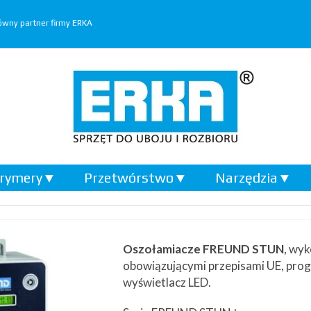
wny partner firmy ERKA
rymery
▼
Przetwórstwo
▼
Narzędzia
▼
Oszołamiacze FREUND STUN
, wy
obowiązującymi przepisami UE, pro
wyświetlacz LED.