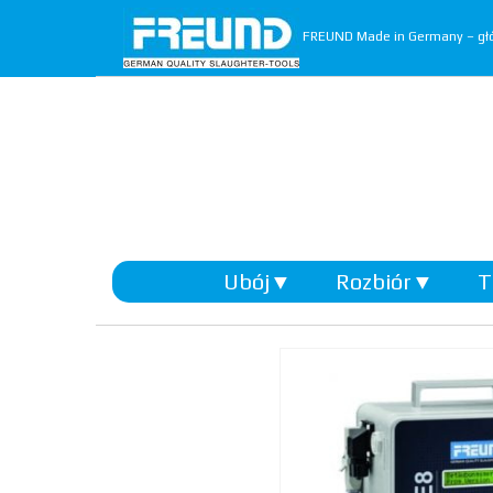
FREUND Made in Germany – głó
Ubój
▼
Rozbiór
▼
T