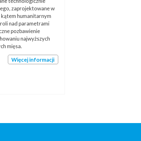
e technologicznie
nego, zaprojektowane w
od kątem humanitarnym
troli nad parametrami
czne pozbawienie
chowaniu najwyższych
ych mięsa.
Więcej informacji