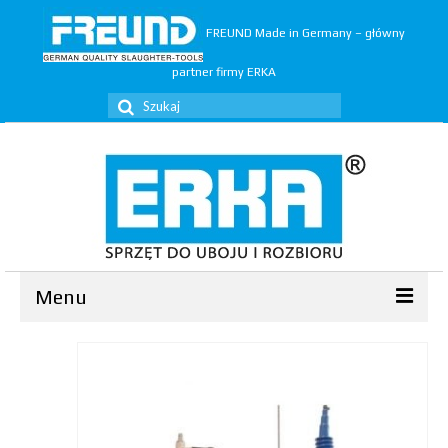
FREUND Made in Germany – główny
partner firmy ERKA
Szuklaj
w:
Menu
Ubój
▼
Rozbiór
▼
Trymery
▼