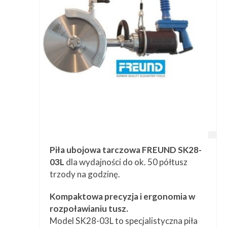
Przetwórstwo
▼
Narzędzia
▼
Informacje
▼
Kontakt
Piła ubojowa tarczowa FREUND SK28-
03L
dla wydajności do ok. 50 półtusz
trzody na godzinę.
Kompaktowa precyzja i ergonomia w
rozpoławianiu tusz.
Model SK28-03L to specjalistyczna piła