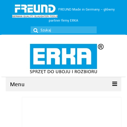
FREUND Made in Germany – główny
partner firmy ERKA
Szuklaj
w:
Menu
Ubój
▼
Rozbiór
▼
Trymery
▼