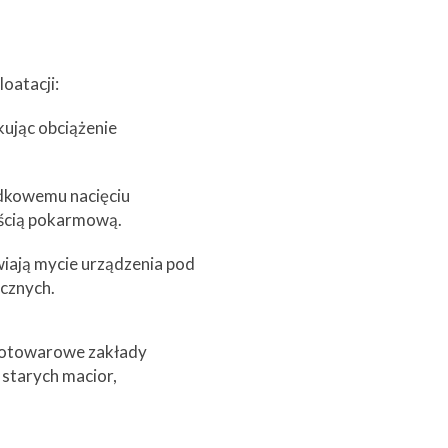
oatacji:
kując obciążenie
dkowemu nacięciu
eścią pokarmową.
iają mycie urządzenia pod
icznych.
elkotowarowe zakłady
 starych macior,