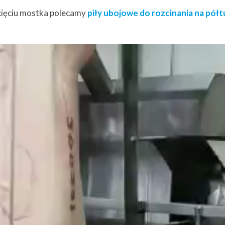
zcięciu mostka polecamy
piły ubojowe do rozcinania na pół