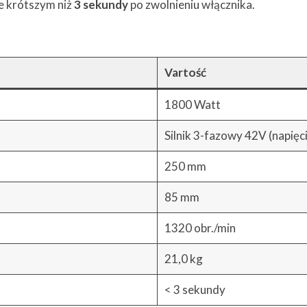
e krótszym niż
3 sekundy
po zwolnieniu włącznika.
Vartość
1800 Watt
Silnik 3-fazowy 42V (napięc
250 mm
85 mm
1320 obr./min
21,0 kg
< 3 sekundy