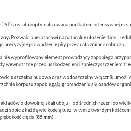
06 D została zoptymalizowana pod kątem intensywnej ekspl
zny:
Pozwala operatorowi na naturalne ułożenie dłoni, redu
c precyzyjne prowadzenie piły przez całą zmianę roboczą.
alnie wyprofilowany element prowadzący zapobiega przypa
ądy wewnętrzne przed uszkodzeniem i zanieczyszczeniem tr
wicie szczelna budowa oraz wodoszczelny włącznik umożliw
erzchnie korpusu zapobiegają gromadzeniu się osadów organ
zakładów o dowolnej skali uboju – od średnich rzeźni po wi
dzi sobie z każdą wielkością tusz, w tym z twardym kośćcem
łębokość cięcia (
85 mm
).