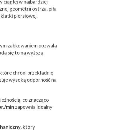
iągłej w najbardziej
ej geometrii ostrza, piła
klatki piersiowej.
stym ząbkowaniem pozwala
ada się to na wyższą
 które chroni przekładnię
uje wysoką odporność na
ieżnością, co znacząco
r./min
zapewnia idealny
haniczny
, który