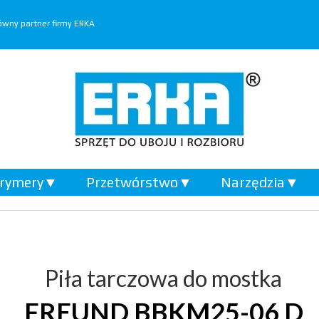
wny partner firmy ERKA
rymery
▼
Przetwórstwo
▼
Narzędzia
▼
Piła tarczowa do mostka
FREUND BBKM25-06 D