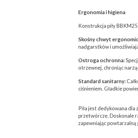
Ergonomia i higiena
Konstrukcja piły BBKM25-
Skośny chwyt ergonomic
nadgarstków i umożliwiają
Ostroga ochronna:
Specj
otrzewnej, chroniąc narz
Standard sanitarny:
Całko
ciśnieniem. Gładkie powi
Piła jest dedykowana dla 
przetwórcze. Doskonale ra
zapewniając powtarzalną g