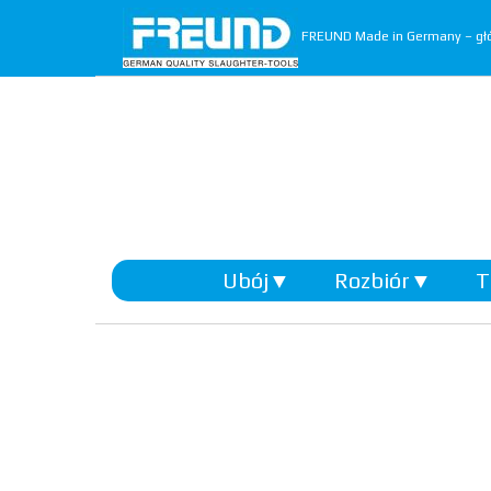
FREUND Made in Germany – głó
Ubój
▼
Rozbiór
▼
T