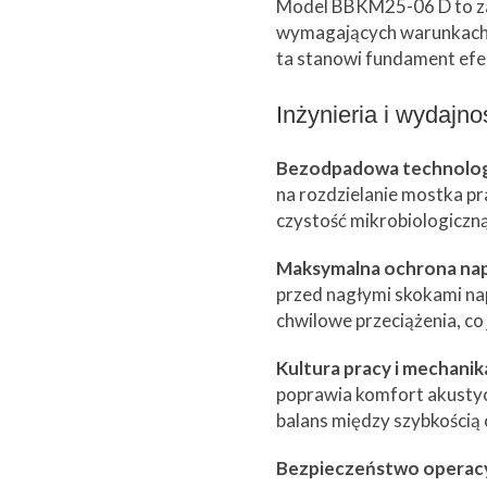
Model BBKM25-06 D to za
wymagających warunkach. D
ta stanowi fundament efekt
Inżynieria i wydajn
Bezodpadowa technologi
na rozdzielanie mostka pr
czystość mikrobiologiczn
Maksymalna ochrona na
przed nagłymi skokami nap
chwilowe przeciążenia, co
Kultura pracy i mechanik
poprawia komfort akusty
balans między szybkością 
Bezpieczeństwo operacy