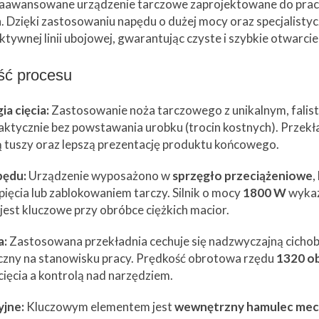
awansowane urządzenie tarczowe zaprojektowane do pracy c
zięki zastosowaniu napędu o dużej mocy oraz specjalistyczn
ywnej linii ubojowej, gwarantując czyste i szybkie otwarcie 
ość procesu
a cięcia:
Zastosowanie noża tarczowego z unikalnym, fali
aktycznie bez powstawania urobku (trocin kostnych). Przekł
ą tuszy oraz lepszą prezentację produktu końcowego.
pędu:
Urządzenie wyposażono w
sprzęgło przeciążeniowe
,
ięcia lub zablokowaniem tarczy. Silnik o mocy
1800 W
wykaz
 jest kluczowe przy obróbce ciężkich macior.
a:
Zastosowana przekładnia cechuje się nadzwyczajną cichob
czny na stanowisku pracy. Prędkość obrotowa rzędu
1320 ob
cięcia a kontrolą nad narzędziem.
jne:
Kluczowym elementem jest
wewnętrzny hamulec mec