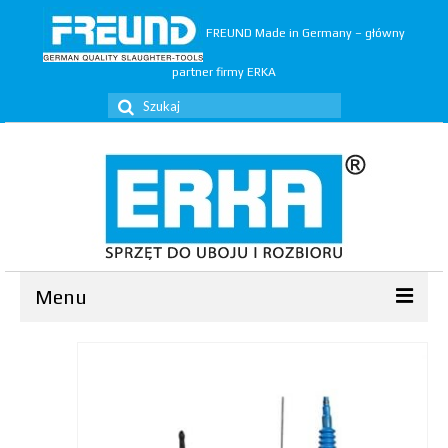
FREUND Made in Germany – główny
partner firmy ERKA
Szuklaj
w:
Menu
Ubój
▼
Rozbiór
▼
Trymery
▼