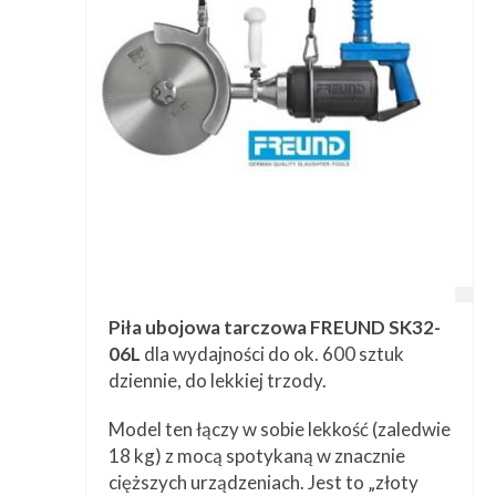
Przetwórstwo
▼
Narzędzia
▼
Informacje
▼
Kontakt
Piła ubojowa tarczowa FREUND SK32-
06L
dla wydajności do ok. 600 sztuk
dziennie, do lekkiej trzody.
Model ten łączy w sobie lekkość (zaledwie
18 kg) z mocą spotykaną w znacznie
cięższych urządzeniach. Jest to „złoty