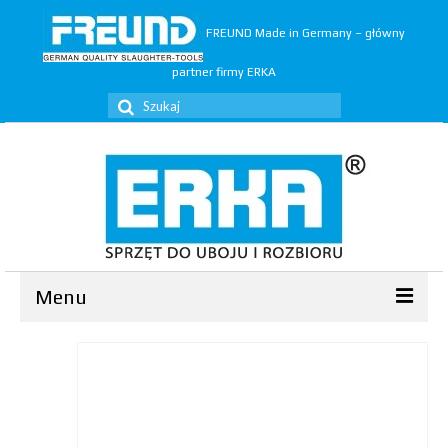
FREUND Made in Germany – główny
partner firmy ERKA
Szuklaj
w:
Menu
Ubój
▼
Rozbiór
▼
Trymery
▼