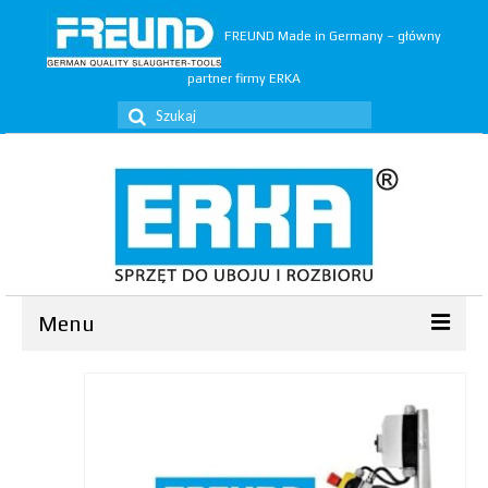
FREUND Made in Germany – główny
partner firmy ERKA
Szuklaj
w:
Menu
Ubój
▼
Rozbiór
▼
Trymery
▼