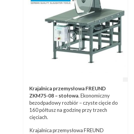
Przetwórstwo
▼
Narzędzia
▼
Informacje
▼
Kontakt
Krajalnica przemysłowa FREUND
ZKM75-08 – stołowa
. Ekonomiczny
bezodpadowy rozbiór – czyste cięcie do
160 półtusz na godzinę przy trzech
cięciach.
Krajalnica przemysłowa FREUND