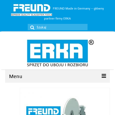
FREUND Made in Germany – główny
partner firmy ERKA
Szuklaj
w:
Menu
Ubój
▼
Rozbiór
▼
Trymery
▼