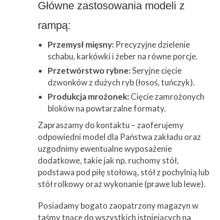
Główne zastosowania modeli z
rampą:
Przemysł mięsny:
Precyzyjne dzielenie
schabu, karkówki i żeber na równe porcje.
Przetwórstwo rybne:
Seryjne cięcie
dzwonków z dużych ryb (łosoś, tuńczyk).
Produkcja mrożonek:
Cięcie zamrożonych
bloków na powtarzalne formaty.
Zapraszamy do kontaktu – zaoferujemy
odpowiedni model dla Państwa zakładu oraz
uzgodnimy ewentualne wyposażenie
dodatkowe, takie jak np. ruchomy stół,
podstawa pod piłę stołową, stół z pochylnią lub
stół rolkowy oraz wykonanie (prawe lub lewe).
Posiadamy bogato zaopatrzony magazyn w
taśmy tnące do wszystkich istniejących na