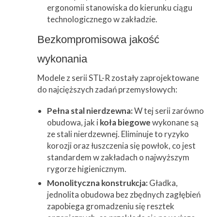
ergonomii stanowiska do kierunku ciągu
technologicznego w zakładzie.
Bezkompromisowa jakość
wykonania
Modele z serii STL-R zostały zaprojektowane
do najcięższych zadań przemysłowych:
Pełna stal nierdzewna:
W tej serii zarówno
obudowa, jak i
koła biegowe
wykonane są
ze stali nierdzewnej. Eliminuje to ryzyko
korozji oraz łuszczenia się powłok, co jest
standardem w zakładach o najwyższym
rygorze higienicznym.
Monolityczna konstrukcja:
Gładka,
jednolita obudowa bez zbędnych zagłębień
zapobiega gromadzeniu się resztek