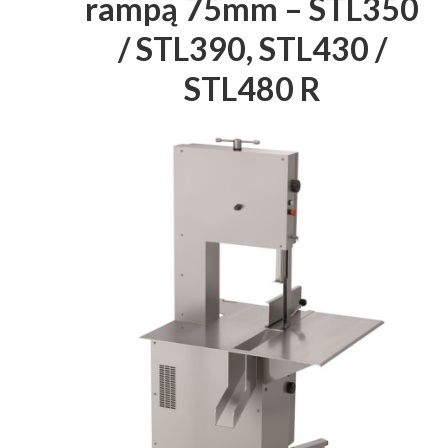
rampą 75mm – STL350
Przetwórstwo
▼
/ STL390, STL430 /
Narzędzia
▼
STL480 R
Informacje
▼
Kontakt