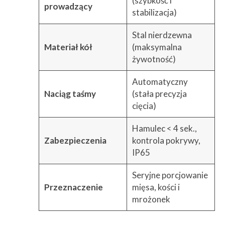
(szybkość i
prowadzący
stabilizacja)
Stal nierdzewna
Materiał kół
(maksymalna
żywotność)
Automatyczny
Naciąg taśmy
(stała precyzja
cięcia)
Hamulec < 4 sek.,
Zabezpieczenia
kontrola pokrywy,
IP65
Seryjne porcjowanie
Przeznaczenie
mięsa, kości i
mrożonek