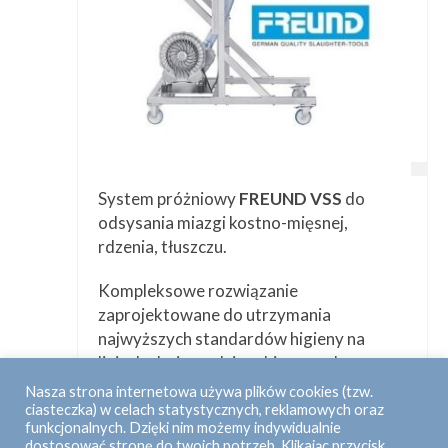
System próżniowy
FREUND VSS
do
odsysania miazgi kostno-mięsnej,
rdzenia, tłuszczu.
Kompleksowe rozwiązanie
zaprojektowane do utrzymania
najwyższych standardów higieny na
liniach ubojowych i rozbiorowych.
Nasza strona internetowa używa plików cookies (tzw.
Więcej informacji
ciasteczka) w celach statystycznych, reklamowych oraz
funkcjonalnych. Dzięki nim możemy indywidualnie
dostosować stronę do twoich potrzeb. Klikając przycisk