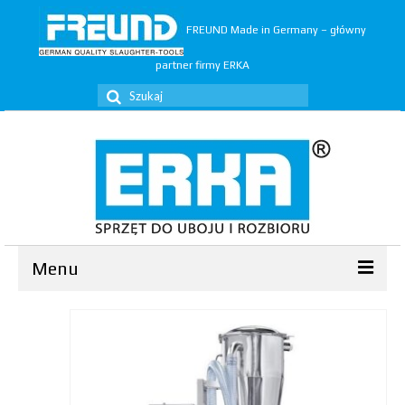
FREUND Made in Germany – główny
partner firmy ERKA
Szuklaj
w:
Menu
Ubój
▼
Rozbiór
▼
Trymery
▼