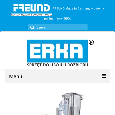
FREUND Made in Germany – główny
partner firmy ERKA
Szuklaj
w:
Menu
Ubój
▼
Rozbiór
▼
Trymery
▼