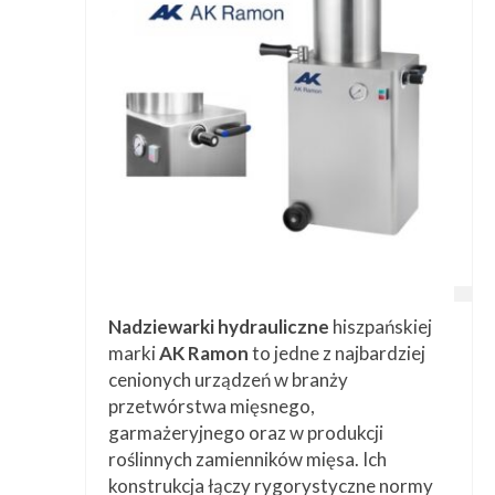
Przetwórstwo
▼
Narzędzia
▼
Informacje
▼
Kontakt
Nadziewarki hydrauliczne
hiszpańskiej
marki
AK Ramon
to jedne z najbardziej
cenionych urządzeń w branży
przetwórstwa mięsnego,
garmażeryjnego oraz w produkcji
roślinnych zamienników mięsa. Ich
konstrukcja łączy rygorystyczne normy