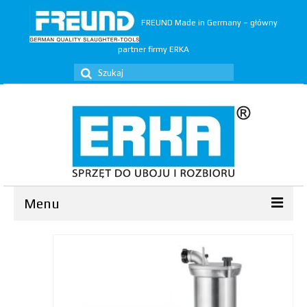
FREUND Made in Germany – główny
partner firmy ERKA
Szuklaj
w:
Menu
Ubój
▼
Rozbiór
▼
Trymery
▼