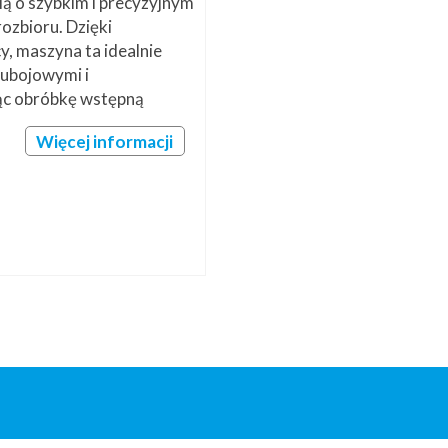
ą o szybkim i precyzyjnym
rozbioru. Dzięki
y, maszyna ta idealnie
 ubojowymi i
ąc obróbkę wstępną
Więcej informacji