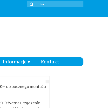
Szuklaj
w:
Informacje
▼
Kontakt
40
– do bocznego montażu
alistyczne urządzenie