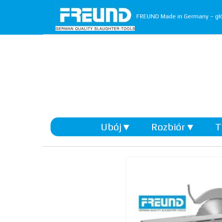
FREUND Made in Germany – głó
Ubój
▼
Rozbiór
▼
T