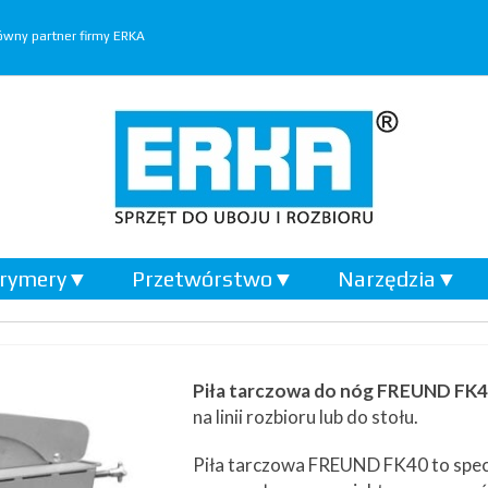
wny partner firmy ERKA
rymery
▼
Przetwórstwo
▼
Narzędzia
▼
Piła tarczowa do nóg FREUND FK
na linii rozbioru lub do stołu.
Piła tarczowa FREUND FK40 to specj