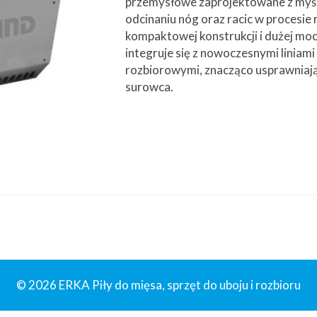
przemysłowe zaprojektowane z myśl
odcinaniu nóg oraz racic w procesie 
kompaktowej konstrukcji i dużej moc
integruje się z nowoczesnymi liniami
rozbiorowymi, znacząco usprawniaj
surowca.
© 2026 ERKA Piły do mięsa, sprzęt do uboju i rozbioru