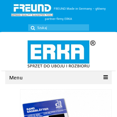
FREUND Made in Germany – główny
partner firmy ERKA
Szuklaj
w:
Menu
Ubój
▼
Rozbiór
▼
Trymery
▼