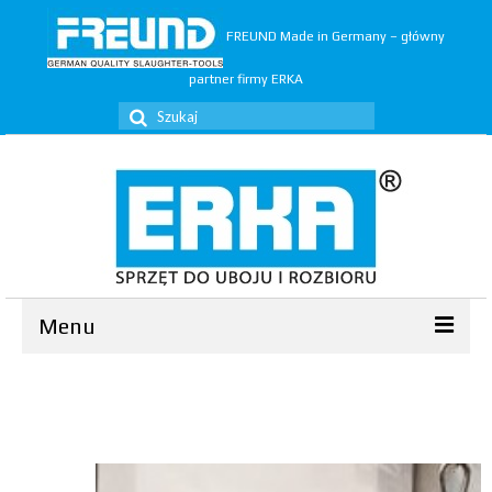
FREUND Made in Germany – główny
partner firmy ERKA
Szuklaj
w:
Menu
Ubój
▼
Rozbiór
▼
Trymery
▼