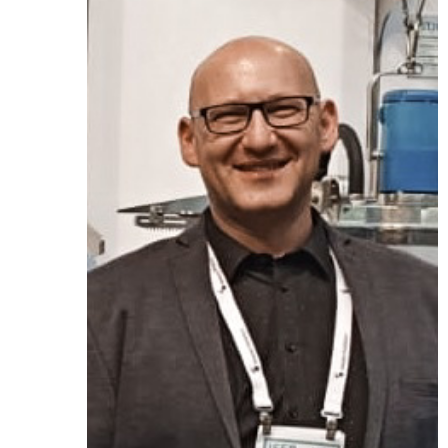
Przetwórstwo
▼
Narzędzia
▼
Informacje
▼
Kontakt